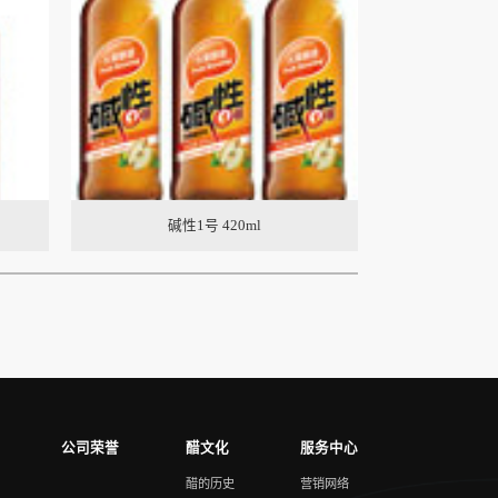
碱性1号 420ml
碱性
公司荣誉
醋文化
服务中心
醋的历史
营销网络