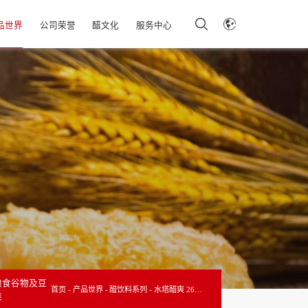
品世界
公司荣誉
醋文化
服务中心
粮食谷物及豆
首页
产品世界
醋饮料系列
水塔醋爽 268ml
类