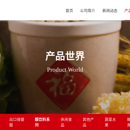
首页
公司简介
新闻动态
产
产品世界
Product World
出口保健
醋饮料系
休闲食
其他产
蔬菜水
醋
列
品
品
果