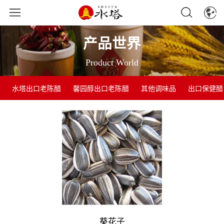
产品世界
Product World
水塔出口老陈醋
馨园醇出口老陈醋
其他调味品
出口保健醋
葵花子